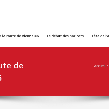
r la route de Vienne #6
Le début des haricots
Fête de l
ute de
Accueil
6